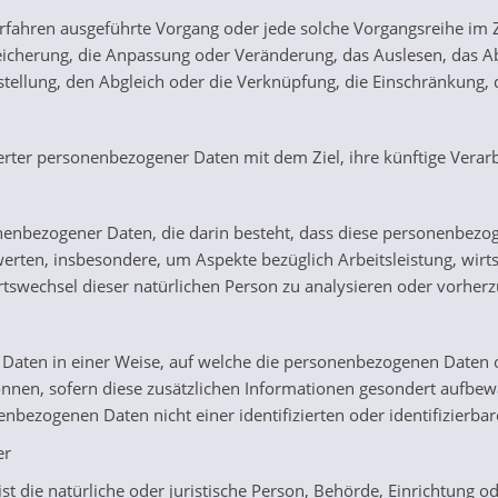
r Verfahren ausgeführte Vorgang oder jede solche Vorgangsreih
peicherung, die Anpassung oder Veränderung, das Auslesen, das 
stellung, den Abgleich oder die Verknüpfung, die Einschränkung, 
erter personenbezogener Daten mit dem Ziel, ihre künftige Verar
rsonenbezogener Daten, die darin besteht, dass diese personenb
werten, insbesondere, um Aspekte bezüglich Arbeitsleistung, wirts
Ortswechsel dieser natürlichen Person zu analysieren oder vorher
Daten in einer Weise, auf welche die personenbezogenen Daten 
önnen, sofern diese zusätzlichen Informationen gesondert aufbe
nbezogenen Daten nicht einer identifizierten oder identifizierb
er
ist die natürliche oder juristische Person, Behörde, Einrichtung 