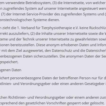
 verwendete Betriebssystem, (3) die Internetseite, von welcher 
in zugreifendes System auf unserer Internetseite angesteuert werd
e), (7) der Internet-Service-Provider des zugreifenden Systems und
ionstechnologischen Systeme dienen.
zieht die 1. Verband für Tierphysiotherapie e.V. keine Rückschl
rrekt auszuliefern, (2) die Inhalte unserer Internetseite sowie di
teme und der Technik unserer Internetseite zu gewährleisten sowi
ationen bereitzustellen. Diese anonym erhobenen Daten und Info
rner mit dem Ziel ausgewertet, den Datenschutz und die Datensich
nenbezogenen Daten sicherzustellen. Die anonymen Daten der Ser
espeichert.
ogenen Daten
peichert personenbezogene Daten der betroffenen Person nur für 
chtlinien- und Verordnungsgeber oder einen anderen Gesetzgeber i
schen Richtlinien- und Verordnungsgeber oder einem anderen zus
rechend den gesetzlichen Vorschriften gesperrt oder gelöscht.