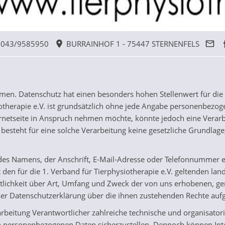
043/9585950
BURRAINHOF 1 - 75447 STERNENFELS
en. Datenschutz hat einen besonders hohen Stellenwert für die G
iotherapie e.V. ist grundsätzlich ohne jede Angabe personenbezo
netseite in Anspruch nehmen möchte, könnte jedoch eine Verarb
esteht für eine solche Verarbeitung keine gesetzliche Grundlage,
es Namens, der Anschrift, E-Mail-Adresse oder Telefonnummer ein
n für die 1. Verband für Tierphysiotherapie e.V. geltenden lan
lichkeit über Art, Umfang und Zweck der von uns erhobenen, g
ser Datenschutzerklärung über die ihnen zustehenden Rechte aufg
Verarbeitung Verantwortlicher zahlreiche technische und organis
ten personenbezogenen Daten sicherzustellen. Dennoch können In