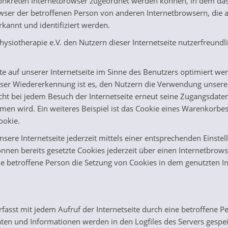
konkreten Internetbrowser zugeordnet werden können, in dem das
owser der betroffenen Person von anderen Internetbrowsern, die 
kannt und identifiziert werden.
ysiotherapie e.V. den Nutzern dieser Internetseite nutzerfreundli
 auf unserer Internetseite im Sinne des Benutzers optimiert wer
er Wiedererkennung ist es, den Nutzern die Verwendung unserer I
icht bei jedem Besuch der Internetseite erneut seine Zugangsdate
wird. Ein weiteres Beispiel ist das Cookie eines Warenkorbes i
ookie.
sere Internetseite jederzeit mittels einer entsprechenden Einst
önnen bereits gesetzte Cookies jederzeit über einen Internetbro
 die betroffene Person die Setzung von Cookies in dem genutzten 
 erfasst mit jedem Aufruf der Internetseite durch eine betroffene 
en und Informationen werden in den Logfiles des Servers gespei