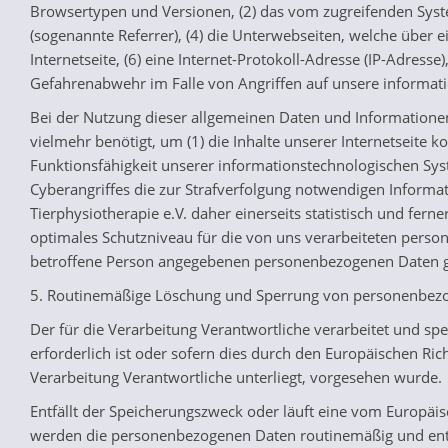
Browsertypen und Versionen, (2) das vom zugreifenden System
(sogenannte Referrer), (4) die Unterwebseiten, welche über e
Internetseite, (6) eine Internet-Protokoll-Adresse (IP-Adress
Gefahrenabwehr im Falle von Angriffen auf unsere informat
Bei der Nutzung dieser allgemeinen Daten und Informationen 
vielmehr benötigt, um (1) die Inhalte unserer Internetseite ko
Funktionsfähigkeit unserer informationstechnologischen Sys
Cyberangriffes die zur Strafverfolgung notwendigen Inform
Tierphysiotherapie e.V. daher einerseits statistisch und fe
optimales Schutzniveau für die von uns verarbeiteten perso
betroffene Person angegebenen personenbezogenen Daten g
5. Routinemäßige Löschung und Sperrung von personenbez
Der für die Verarbeitung Verantwortliche verarbeitet und s
erforderlich ist oder sofern dies durch den Europäischen Ri
Verarbeitung Verantwortliche unterliegt, vorgesehen wurde.
Entfällt der Speicherungszweck oder läuft eine vom Europäi
werden die personenbezogenen Daten routinemäßig und entsp